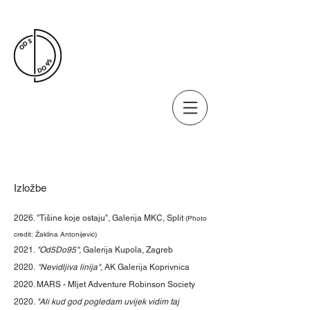
Izložbe
2026. "Tišine koje ostaju", Galerija MKC, Split
(Photo
credit: Žaklina Antonijević)
2021.
"Od5Do95"
, Galerija Kupola, Zagreb
2020.
"Nevidljiva linija"
, AK Galerija Koprivnica
2020. MARS - Mljet Adventure Robinson Society
2020.
"Ali kud god pogledam uvijek vidim taj